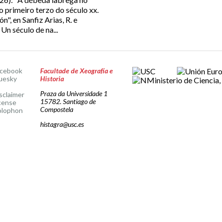
primeiro terzo do século xx.
", en Sanfiz Arias, R. e
 Un século de na...
acebook
Facultade de Xeografía e
uesky
Historia
Praza da Universidade 1
sclaimer
15782. Santiago de
cense
Compostela
olophon
histagra@usc.es