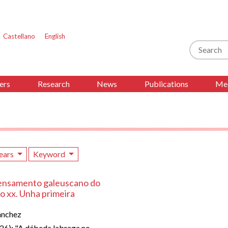
Castellano
English
Search
ers
Research
News
Publications
Med
ears
Keyword
pensamento galeuscano do
o xx. Unha primeira
ánchez
26): "A débeda labrega no