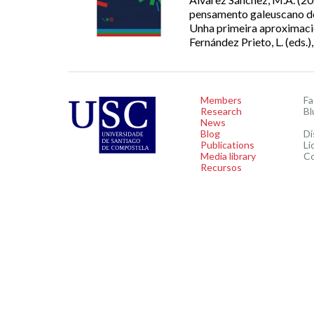
pensamento galeuscano do 
Unha primeira aproximación
Fernández Prieto, L. (eds.),
Members
F
Research
Bl
News
Blog
Di
Publications
Li
Media library
C
Recursos