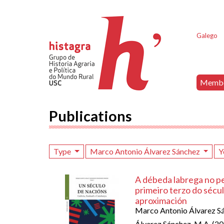
Galego
Memb
Publications
Type
Marco Antonio Álvarez Sánchez
Y
A débeda labrega no 
primeiro terzo do sécul
aproximación
Marco Antonio Álvarez S
Álvarez Sánchez, M.A. (20