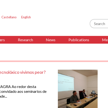
Castellano
English
Search
ers
Research
News
Publications
Med
ecnolóxico vivimos peor?
TAGRA Ao redor desta
o convidado aos seminarios de
e...