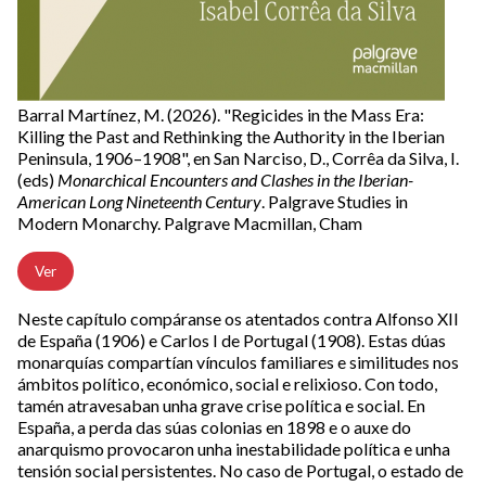
Barral Martínez, M. (2026). "Regicides in the Mass Era:
Killing the Past and Rethinking the Authority in the Iberian
Peninsula, 1906–1908", en San Narciso, D., Corrêa da Silva, I.
(eds)
Monarchical Encounters and Clashes in the Iberian-
American Long Nineteenth Century
. Palgrave Studies in
Modern Monarchy. Palgrave Macmillan, Cham
Ver
Neste capítulo compáranse os atentados contra Alfonso XII
de España (1906) e Carlos I de Portugal (1908). Estas dúas
monarquías compartían vínculos familiares e similitudes nos
ámbitos político, económico, social e relixioso. Con todo,
tamén atravesaban unha grave crise política e social. En
España, a perda das súas colonias en 1898 e o auxe do
anarquismo provocaron unha inestabilidade política e unha
tensión social persistentes. No caso de Portugal, o estado de