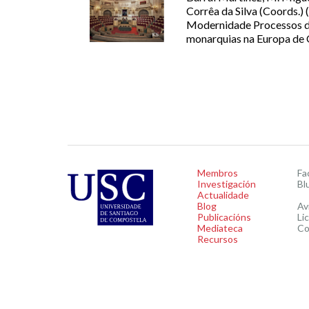
Corrêa da Silva (Coords.) 
Modernidade Processos de
monarquias na Europa de O
Membros
Fa
Investigación
Bl
Actualidade
Blog
Av
Publicacións
Li
Mediateca
Co
Recursos