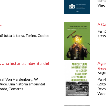
democ
Vigo
ra
A Ga
Ferná
di tutta la terra, Torino, Codice
1939)
 Una historia ambiental del
Agri
Revo
Migue
 Graf Von Hardenberg, W.
Pan-M
Duce. Una historia ambiental
(2026
ranada, Comares
Revol
Wood