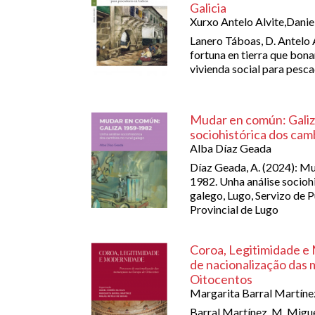
Galicia
Xurxo Antelo Alvite,Danie
Lanero Táboas, D. Antelo A
fortuna en tierra que bona
vivienda social para pesca
Mudar en común: Galiz
sociohistórica dos cam
Alba Díaz Geada
Díaz Geada, A. (2024): M
1982. Unha análise socioh
galego, Lugo, Servizo de 
Provincial de Lugo
Coroa, Legitimidade e
de nacionalização das
Oitocentos
Margarita Barral Martíne
Barral Martínez, M. Migue