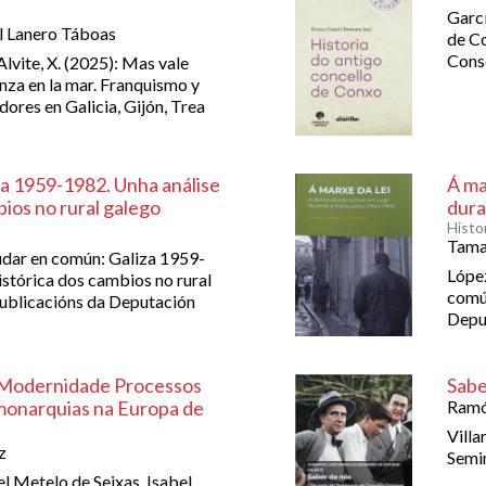
Garcí
l Lanero Táboas
de Co
Conso
lvite, X. (2025): Mas vale
nza en la mar. Franquismo y
dores en Galicia, Gijón, Trea
a 1959-1982. Unha análise
Á ma
bios no rural galego
dura
Histor
Tama
udar en común: Galiza 1959-
López
istórica dos cambios no rural
común
Publicacións da Deputación
Deput
 Modernidade Processos
Sabe
 monarquias na Europa de
Ramó
Villa
z
Semin
l Metelo de Seixas, Isabel