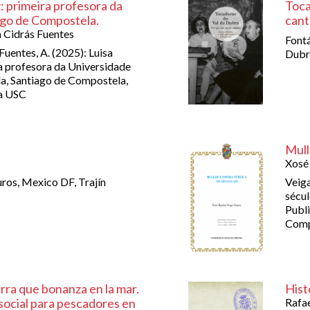
: primeira profesora da
Toca
ago de Compostela.
cant
 Cidrás Fuentes
Fontá
Fuentes, A. (2025): Luisa
Dubra
a profesora da Universidade
a, Santiago de Compostela,
da USC
Mull
Xosé
uros, Mexico DF, Trajín
Veiga
sécul
Publi
Comp
rra que bonanza en la mar.
Hist
social para pescadores en
Rafae