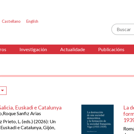
Castellano
English
Buscar
ros
Investigación
Actualidade
Publicacións
alicia, Euskadi e Catalunya
La d
o,Roque Sanfiz Arias
form
193
z Prieto, L. (eds.) (2026): Un
 Euskadi e Catalunya, Gijón,
Román