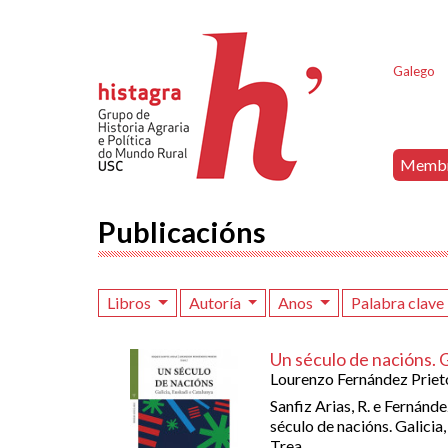
Galego
Memb
Publicacións
Libros
Autoría
Anos
Palabra clave
Un século de nacións. G
Lourenzo Fernández Priet
Sanfiz Arias, R. e Fernánde
século de nacións. Galicia,
Trea