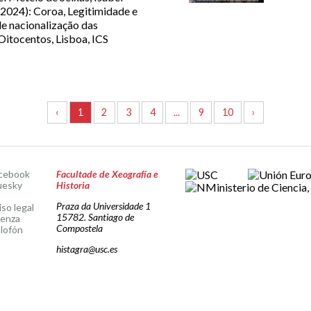
(2024): Coroa, Legitimidade e
 nacionalização das
itocentos, Lisboa, ICS
‹
1
2
3
4
...
9
10
›
cebook
Facultade de Xeografía e
uesky
Historia
Praza da Universidade 1
iso legal
15782. Santiago de
cenza
Compostela
lofón
histagra@usc.es