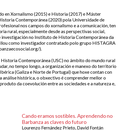
do en Xornalismo (2015) e Historia (2017) e Máster
 Historia Contemporánea (2020) pola Universidade de
rofesional nos campos do xornalismo e a comunicación, ten
ria rural, especialmente desde as perspectivas social,
de investigación no Instituto de Historia Contemporánea da
allou como investigador contratado polo grupo HISTAGRA
banzaecosocial.org/).
en Historia Contemporánea (USC) no ámbito do mundo rural
tudar, no tempo longo, a organización e manexo do territorio
Ibérica (Galiza e Norte de Portugal) que hoxe contan con
da análise histórica, o obxectivo é comprender mellor o
produto da coevolución entre as sociedades e a natureza e,
Cando eramos sostibles. Aprendendo no
Barbanza as claves do futuro
Lourenzo Fernández Prieto, David Fontán