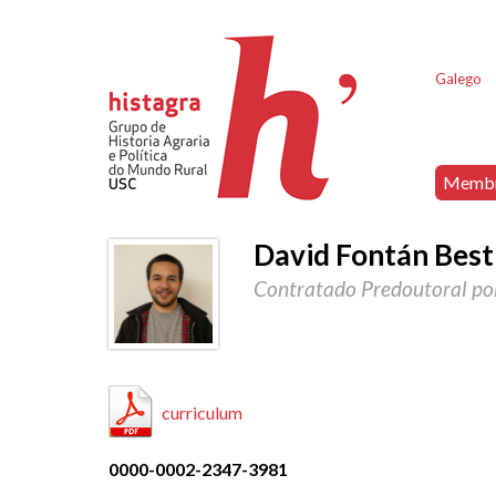
Galego
Memb
David Fontán Besti
Contratado Predoutoral pol
curriculum
0000-0002-2347-3981