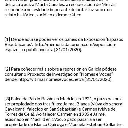
destaca a xuíza Marta Canales: a recuperación de Meirás
responde á necesidade imperante de botar luz sobre un
relato histórico, xurídico e democrático.
[1]
Dende aquí se poden ver os paneis da Exposición ‘Espazos
Republicanos’:
http://memoriadacoruna.com/exposicion-
espazos-republicanos/
a [31/01/2020].
[2]
Para coñecer máis sobre a represión en Galicia pódese
consultar o Proxecto de Investigación “Nomes e Voces”
dende:
http://vitimas.nomesevoces.net/
a [31/01/2020].
[3]
Falecida Pardo Bazán en Madrid, en 1921, o pazo pasou a
ser propiedade dos tres fillos: Jaime, Blanca (viúva do xeneral
Cavalcanti, falecido en San Sebastián) e Carmen (viúva de
Torres de Cela). Ao falecer Carmen en 1935 e Jaime,
asasinado en Madrid en 1936, o pazo pasaría a ser
propiedade de Blanca Quiroga e Manuela Esteban-Collantes,