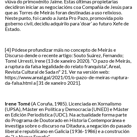
viúva do primoxénito Jaime. Estas últimas propietarias
decidiron iniciar as negociacións coa Compañía de Jesús para
que as Torres de Meirás foran destinadas a uso relixioso.
Neste punto, foi cando a Junta Pro Pazo, promovida polo
goberno civil, decidiu adquirilo para ‘doar’ ao futuro Xefe de
Estado.
[4]
Pódese profundizar máis no concepto de Meirás e
Discurso dende o recente artigo: Souto Suárez, Fernando;
Tomé Urresti, Irene (13 de xaneiro 2020). “O pazo de Meirás,
a ruptura da falsa legalidade do relato franquista”, Areal,
Revista Cultural de Sada nº 21. Ver na versión web:
https://www.areal.gal/2021/01/o-pazo-de-meiras-ruptura-
da-falsa.html
a [31 de xaneiro 2021].
Irene Tomé
(A Coruña, 1985). Licenciada en Xornalismo
(UPSA), Máster en Política y Democracia (UNED) e Máster
en Edición Periodística (UDC). Na actualidade forma parte
do Programa de Doutorado en Historia Contemporánea e
investiga sobre o discurso na Ditadura, a negación do pasado
liberal e republicano en Galicia (1936-1986) e a construción
de “La Nueva España”.