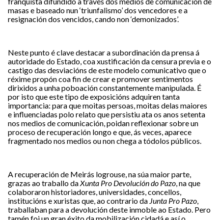
franquista difundido a través dos medios de comunicación de
masas e baseado nun ‘triunfalismo’ dos vencedores e a
resignación dos vencidos, cando non ‘demonizados’.
Neste punto é clave destacar a subordinación da prensa á
autoridade do Estado, coa xustificación da censura previa e o
castigo das desviacións de este modelo comunicativo que o
réxime propón coa fin de crear e promover sentimentos
dirixidos a unha poboación constantemente manipulada. É
por isto que este tipo de exposicións adquiren tanta
importancia: para que moitas persoas, moitas delas maiores
e influenciadas polo relato que persistiu ata os anos setenta
nos medios de comunicación, poidan reflexionar sobre un
proceso de recuperación longo e que, ás veces, aparece
fragmentado nos medios ou non chega a tódolos públicos.
A recuperación de Meirás logrouse, na súa maior parte,
grazas ao traballo da
Xunta Pro Devolución do Pazo
, na que
colaboraron historiadores, universidades, concellos,
institucións e xuristas que, ao contrario da
Junta Pro Pazo
,
traballaban para a devolución deste inmoble ao Estado. Pero
tamén foi un gran éxito da mobilización cidadá e así o