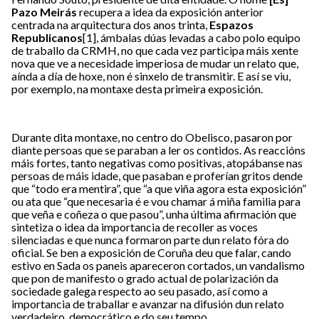
Pazo Meirás
recupera a idea da exposición anterior
centrada na arquitectura dos anos trinta,
Espazos
Republicanos
[1]
, ámbalas dúas levadas a cabo polo equipo
de traballo da CRMH, no que cada vez participa máis xente
nova que ve a necesidade imperiosa de mudar un relato que,
aínda a día de hoxe, non é sinxelo de transmitir. E así se viu,
por exemplo, na montaxe desta primeira exposición.
Durante dita montaxe, no centro do Obelisco, pasaron por
diante persoas que se paraban a ler os contidos. As reaccións
máis fortes, tanto negativas como positivas, atopábanse nas
persoas de máis idade, que pasaban e proferían gritos dende
que “todo era mentira”, que “a que viña agora esta exposición”
ou ata que “que necesaria é e vou chamar á miña familia para
que veña e coñeza o que pasou”, unha última afirmación que
sintetiza o idea da importancia de recoller as voces
silenciadas e que nunca formaron parte dun relato fóra do
oficial. Se ben a exposición de Coruña deu que falar, cando
estivo en Sada os paneis apareceron cortados, un vandalismo
que pon de manifesto o grado actual de polarización da
sociedade galega respecto ao seu pasado, así como a
importancia de traballar e avanzar na difusión dun relato
verdadeiro, democrático e do seu tempo.