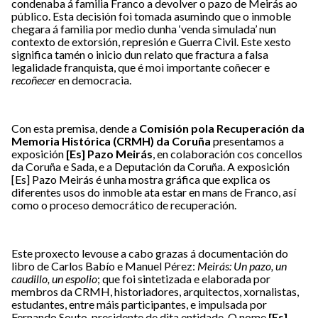
condenaba á familia Franco a devolver o pazo de Meirás ao
público. Esta decisión foi tomada asumindo que o inmoble
chegara á familia por medio dunha ‘venda simulada’ nun
contexto de extorsión, represión e Guerra Civil. Este xesto
significa tamén o inicio dun relato que fractura a falsa
legalidade franquista, que é moi importante coñecer e
recoñecer
en democracia.
Con esta premisa, dende a
Comisión pola Recuperación da
Memoria Histórica (CRMH)
da Coruña
presentamos a
exposición
[Es] Pazo Meirás
, en colaboración cos concellos
da Coruña e Sada, e a Deputación da Coruña. A exposición
[Es] Pazo Meirás é unha mostra gráfica que explica os
diferentes usos do inmoble ata estar en mans de Franco, así
como o proceso democrático de recuperación.
Este proxecto levouse a cabo grazas á documentación do
libro de Carlos Babío e Manuel Pérez:
Meirás: Un pazo, un
caudillo, un espolio
; que foi sintetizada e elaborada por
membros da CRMH, historiadores, arquitectos, xornalistas,
estudantes, entre máis participantes, e impulsada por
Fernando Souto, presidente de dita entidade. O nome
[Es]