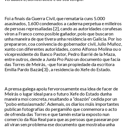
Foi a finais da Guerra Civil, que remataría cuns 5.000
asasinados, 1.600 condenados a caderna perpetua e milleiros
de persoas represaliadas
[2]
, cando as autoridades coruñesas
viron a Franco como posible gañador, polo que buscaron
unha maneira de que tivera unha residencia en Galicia. Por iso
prepararon, coa conivencia do gobernador civil, Julio Muñoz,
xunto con diferentes autoridades, como Alfonso Molina ou o
vicepresidente do Banco Pastor, Pedro Barrié de la Maza,
entre outros, dende a
Junta Pro Pazo
un documento que facía
das Torres de Meirás, -que foran propiedade da escritora
Emilia Pardo Bazán
[3]
-, a residencia do Xefe do Estado.
A prensa galega apoiu fervorosamente esa idea de facer de
Meirás o lugar ideal para o futuro Xefe do Estado dunha
maneira moi concreta, resaltando a “doazón” cedida por un
“pobo entusiasmado”. Ademais, os diarios máis importantes
publican fotografías do pergamiño que conmemora o acto
de ofrenda das Torres e que tamén estaría exposto nun
comercio da Rúa Real para que as persoas que pasearan por
alí viran sen problema ese documento que mostraba unha