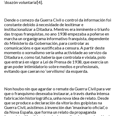
‘doazón voluntaria’
[4]
.
Dende o comezo da Guerra Civil o control da información foi
constante debido á necesidade de lexitimar e
institucionalizar a Ditadura. Mentres era inminente o triunfo
das tropas franquistas, no ano 1938 empezaba a poñerse en
marcha un organigrama informativo franquista, dependente
do Ministerio da Gobernación, para controlar as
comunicacións e que xustificaba a censura. A partir deste
momento o xornalismo sería unha actividade ao servizo da
Ditadura e, como tal, habería que controlala e vixiala, polo
que entrará en vigor a Lei de Prensa de 1938, que exercía un
gran poder intimidatorio sobre medios e profesionais,
evitando que caeran no ‘servilismo’ da esquerda.
Non houbo nin que agardar o remate da Guerra Civil para ver
que o franquismo desexaba instaurar, a través dunha intensa
fabricación historiográfica, unha nova idea de relato. Desde
que se produce a declaración da vitoria dos golpistas na
Guerra Civil, asistimos á invención dun ‘imaxinario oficial’, o
da Nova España, que forma un relato da propaganda