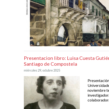
Presentacion libro: Luisa Cuesta Gutié
Santiago de Compostela
miércoles 29, octubre 2025
Presentación
Universidade
noviembre te
investigado
colaboradora