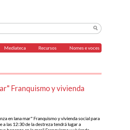
Buscar
Mediateca
Recursos
Nomes e voces
mar" Franquismo y vivienda
anza en lana mar" Franquismo y vivienda social para
a las 12:30 de la destreza tendrá lugar a
 que bonanza en la mar" Franquismo y vivienda