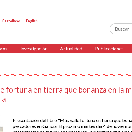
Castellano
English
Buscar
ros
Investigación
Actualidad
Publicaciones
le fortuna en tierra que bonanza en la 
ia
Presentación del libro "Más valle fortuna en tierra que bon
pescadores en Galicia El próximo martes día 4 de noviembre 
presentación de la publicación: "Más vale fortuna en tierra