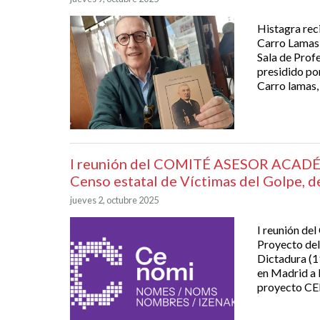
Histagra rec
Carro Lamas E
Sala de Profe
presidido po
Carro lamas, 
I reunión del COMITÉ ASESOR ACADÉ
Censo estatal de Víctimas del Golpe, d
jueves 2, octubre 2025
I reunión 
Proyecto del 
Dictadura (1
en Madrid a 
proyecto CE