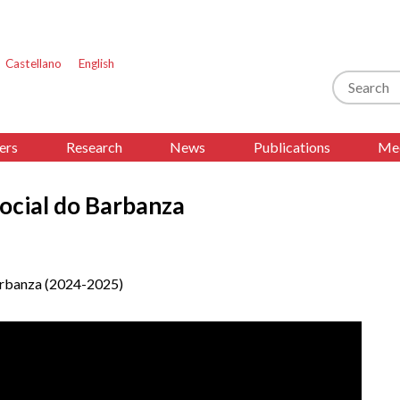
Castellano
English
Search
ers
Research
News
Publications
Med
ocial do Barbanza
arbanza (2024-2025)