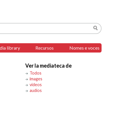
Search
ia library
Recursos
Nomes e voces
Ver la mediateca de
Todos
images
videos
audios