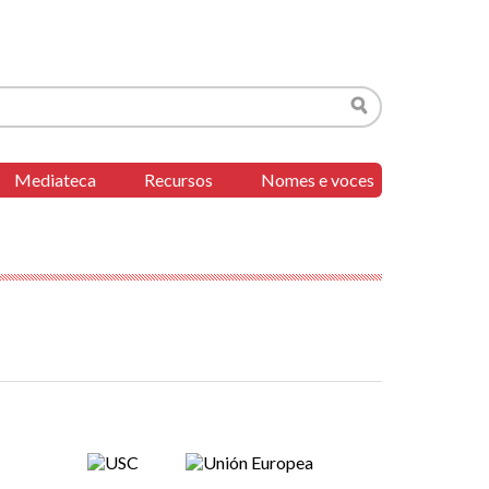
Buscar
Mediateca
Recursos
Nomes e voces