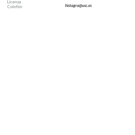
Licenza
histagra@usc.es
Colofón