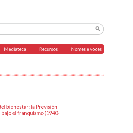
Buscar
Mediateca
Recursos
Nomes e voces
el bienestar: la Previsión
al bajo el franquismo (1940-