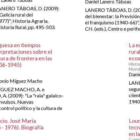
Daniel Lanero Táboas
ANERO TÁBOAS, D. (2009):
LANERO TÁBOAS, D. (200
Galicia rural del
del bienestar: la Previsión
7)", Historia Agraria.
el franquismo (1940-66)"
istoria Rural, pp. 495-503.
CH. (eds.), Centro e perife
uguesa en tiempos
La e
rpretaciones sobre el
rural
ltura de frontera en las
ecos
936-1945)
Histor
Mundo
Dani
tonio Míguez Macho
LANE
segur
ÍGUEZ MACHO, A. e
clien
(2009): "La "raia" galaico-
1940–
nvulsos. Nuevas
ontrol político y la cultura de
cio. José María
Lour
- 1976). Biografía
tecn
en l
Cambi