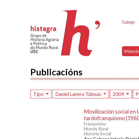
Galego
Memb
Publicacións
Tipo
Daniel Lanero Táboas
2009
P
Movilización social en la
tardofranquismo (196
Franquismo
Mundo Rural
Historia Social
Ana Cabana Iglesia,Danie