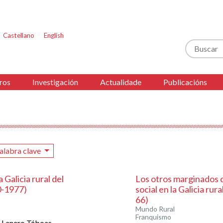
Castellano
English
Buscar
ros
Investigación
Actualidade
Publicacións
alabra clave
 Galicia rural del
Los otros marginados d
0-1977)
social en la Galicia rur
66)
Mundo Rural
Franquismo
l Lanero Táboas