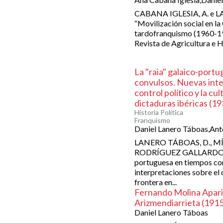
CABANA IGLESIA, A. e L
“Movilización social en la 
tardofranquismo (1960-197
Revista de Agricultura e H
La "raia" galaico-port
convulsos. Nuevas inte
control político y la cu
dictaduras ibéricas (1
Historia Política
Franquismo
Daniel Lanero Táboas,An
LANERO TÁBOAS, D., M
RODRÍGUEZ GALLARDO, A. 
portuguesa en tiempos co
interpretaciones sobre el c
frontera en...
Fernando Molina Apari
Arizmendiarrieta (1915 
Daniel Lanero Táboas