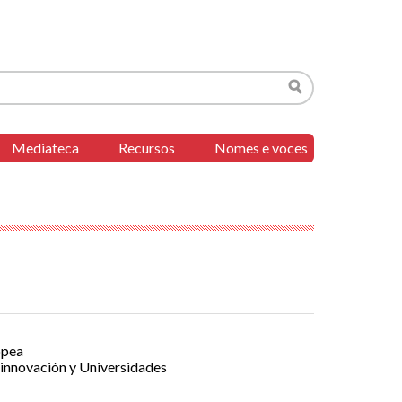
Buscar
Mediateca
Recursos
Nomes e voces