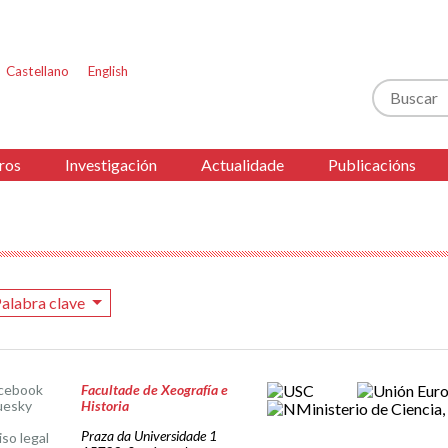
Castellano
English
Buscar
ros
Investigación
Actualidade
Publicacións
alabra clave
cebook
Facultade de Xeografía e
uesky
Historia
Praza da Universidade 1
iso legal