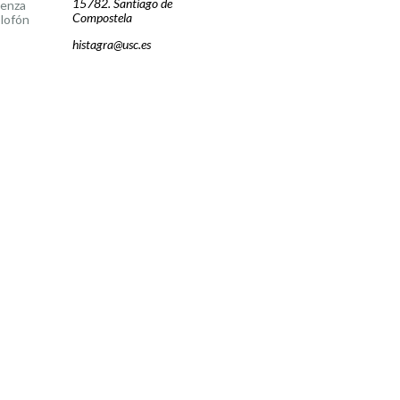
15782. Santiago de
cenza
Compostela
lofón
histagra@usc.es