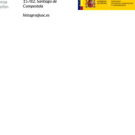
15782. Santiago de
enza
Compostela
ofón
histagra@usc.es