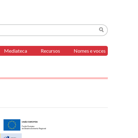
Buscar
Mediateca
Recursos
Nomes e voces