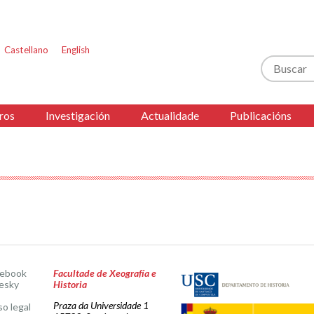
Castellano
English
Buscar
ros
Investigación
Actualidade
Publicacións
cebook
Facultade de Xeografía e
esky
Historia
Praza da Universidade 1
so legal