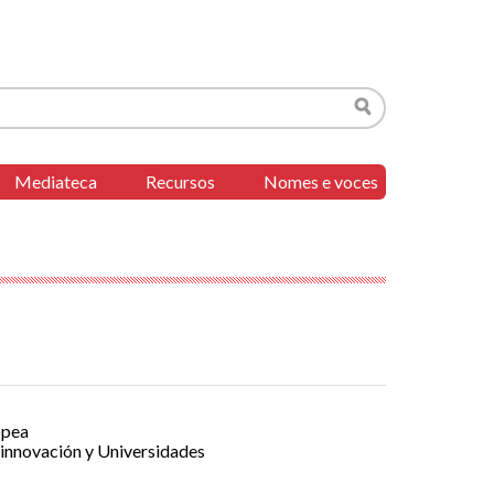
Buscar
Mediateca
Recursos
Nomes e voces