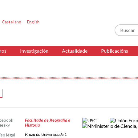
Castellano
English
Buscar
ros
Investigación
Actualidade
Publicacións
cebook
Facultade de Xeografía e
uesky
Historia
Praza da Universidade 1
iso legal