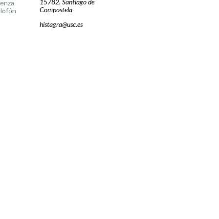
15782. Santiago de
cenza
Compostela
lofón
histagra@usc.es