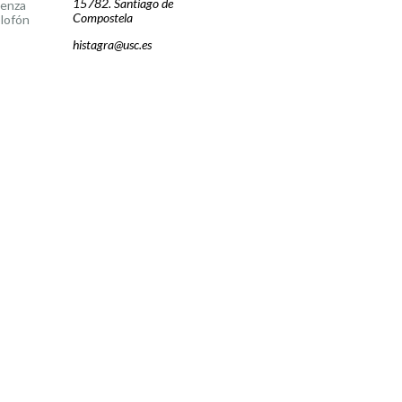
15782. Santiago de
cenza
Compostela
lofón
histagra@usc.es