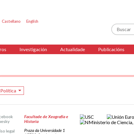
Castellano
English
Buscar
ros
Investigación
Actualidade
Publicacións
 Política
cebook
Facultade de Xeografía e
uesky
Historia
Praza da Universidade 1
iso legal