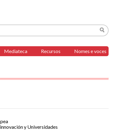
Buscar
Mediateca
Recursos
Nomes e voces