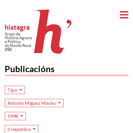
A
Publicacións
Tipo
Antonio Míguez Macho
1998
II república