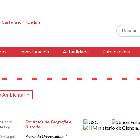
Castellano
English
Buscar
ros
Investigación
Actualidade
Publicacións
a Ambiental
cebook
Facultade de Xeografía e
uesky
Historia
Praza da Universidade 1
iso legal