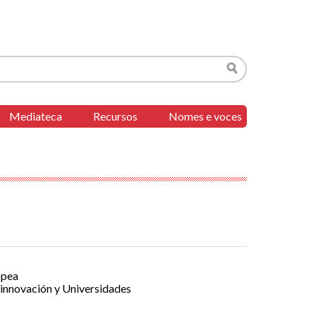
Buscar
Mediateca
Recursos
Nomes e voces