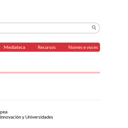
Buscar
Mediateca
Recursos
Nomes e voces