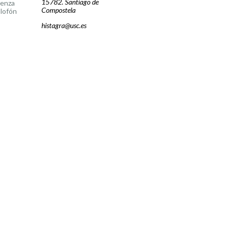
15782. Santiago de
cenza
Compostela
lofón
histagra@usc.es