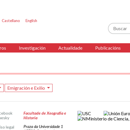
Castellano
English
Buscar
ros
Investigación
Actualidade
Publicacións
Emigración e Exilio
cebook
Facultade de Xeografía e
uesky
Historia
Praza da Universidade 1
iso legal