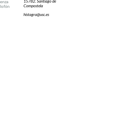
15782. Santiago de
cenza
Compostela
lofón
histagra@usc.es