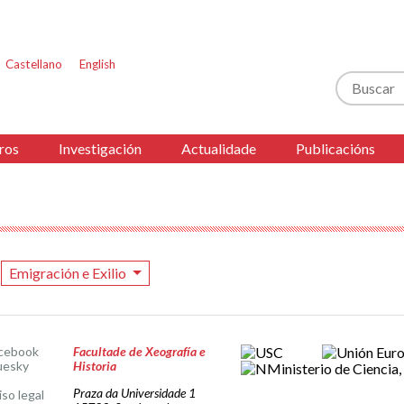
Castellano
English
Buscar
ros
Investigación
Actualidade
Publicacións
Emigración e Exilio
cebook
Facultade de Xeografía e
uesky
Historia
Praza da Universidade 1
iso legal