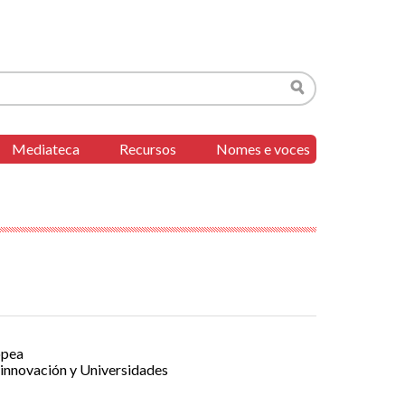
Buscar
Mediateca
Recursos
Nomes e voces