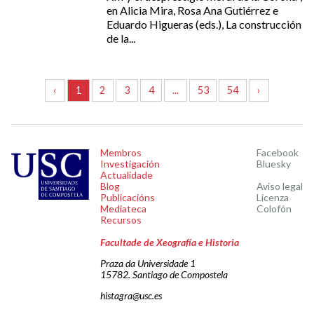
en Alicia Mira, Rosa Ana Gutiérrez e
Eduardo Higueras (eds.), La construcción
de la...
‹
1
2
3
4
...
53
54
›
Membros
Facebook
Investigación
Bluesky
Actualidade
Blog
Aviso legal
Publicacións
Licenza
Mediateca
Colofón
Recursos
Facultade de Xeografía e Historia
Praza da Universidade 1
15782. Santiago de Compostela
histagra@usc.es