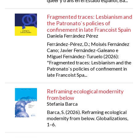
queer y trans en el Estado español, Ba...
Fragmented traces: Lesbianism and
the Patronato`s policies of
confinement in late Francoist Spain
Daniela Ferrández Pérez
Ferrández-Pérez, D.; Moisés Fernández
Cano; Javier Fernández-Galeano e
Miguel Fernández-Turuelo (2026):
"Fragmented traces: Lesbianism and the
Patronato`s policies of confinement in
late Francoist Spa...
Reframing ecological modernity
from below
Stefania Barca
Barca, S. (2026). Reframing ecological
modernity from below. Globalizations,
1–6.