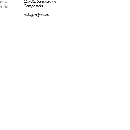
15782. Santiago de
cenza
Compostela
lofón
histagra@usc.es