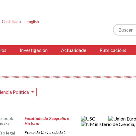
Castellano
English
Buscar
ros
Investigación
Actualidade
Publicacións
lencia Política
cebook
Facultade de Xeografía e
uesky
Historia
Praza da Universidade 1
iso legal