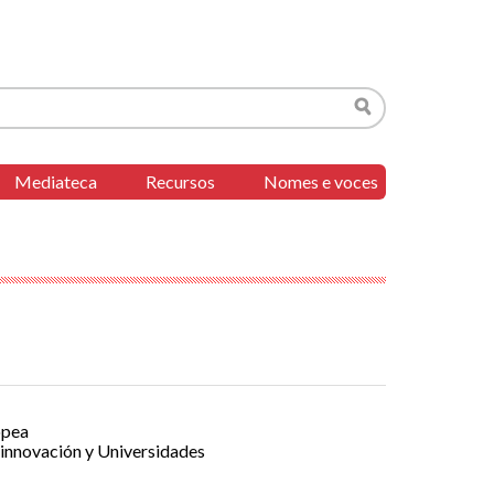
Buscar
Mediateca
Recursos
Nomes e voces