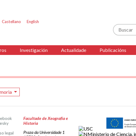
Castellano
English
Buscar
ros
Investigación
Actualidade
Publicacións
moria
cebook
Facultade de Xeografía e
esky
Historia
Praza da Universidade 1
so legal