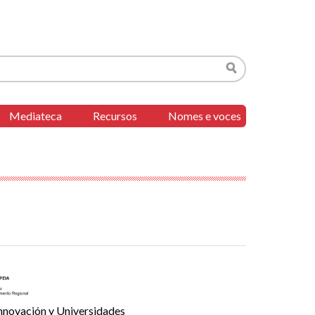
Buscar
Mediateca
Recursos
Nomes e voces