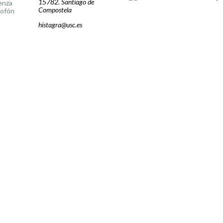
15782. Santiago de
enza
Compostela
lofón
histagra@usc.es