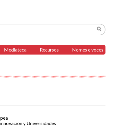
Buscar
Mediateca
Recursos
Nomes e voces