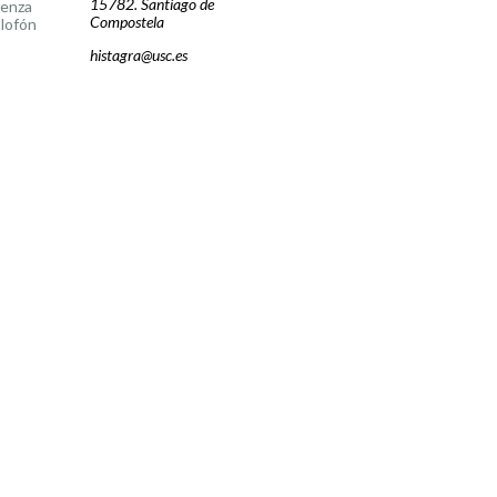
15782. Santiago de
cenza
Compostela
lofón
histagra@usc.es