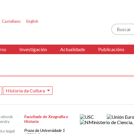
Castellano
English
Buscar
ros
Investigación
Actualidade
Publicacións
Historia da Cultura
cebook
Facultade de Xeografía e
uesky
Historia
Praza da Universidade 1
iso legal