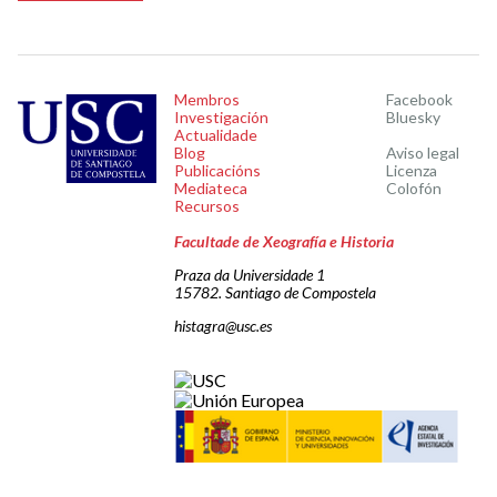
Membros
Facebook
Investigación
Bluesky
Actualidade
Blog
Aviso legal
Publicacións
Licenza
Mediateca
Colofón
Recursos
Facultade de Xeografía e Historia
Praza da Universidade 1
15782. Santiago de Compostela
histagra@usc.es