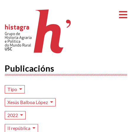
A
Publicacións
Tipo
Xesús Balboa López
2022
II república