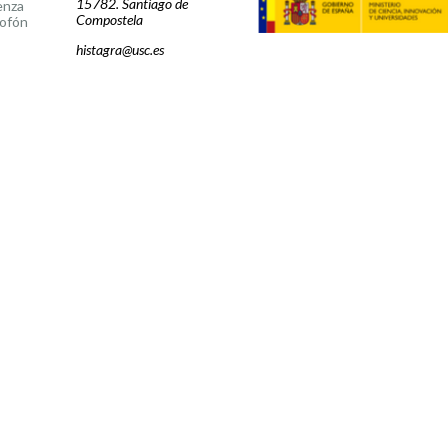
15782. Santiago de
enza
Compostela
ofón
histagra@usc.es