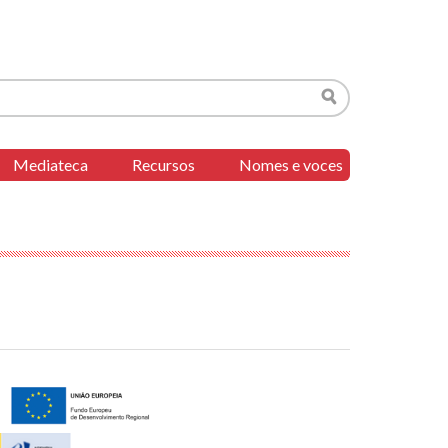
Buscar
Mediateca
Recursos
Nomes e voces