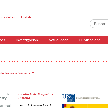
Castellano
English
Buscar
ros
Investigación
Actualidade
Publicacións
Historia de Xénero
cebook
Facultade de Xeografía e
esky
Historia
Praza da Universidade 1
so legal