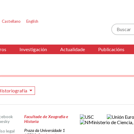
Castellano
English
Buscar
ros
Investigación
Actualidade
Publicacións
istoriografía
cebook
Facultade de Xeografía e
uesky
Historia
Praza da Universidade 1
iso legal