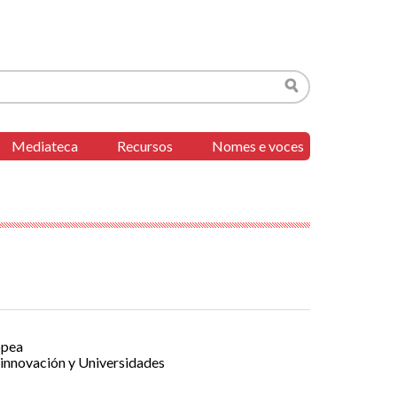
Buscar
Mediateca
Recursos
Nomes e voces