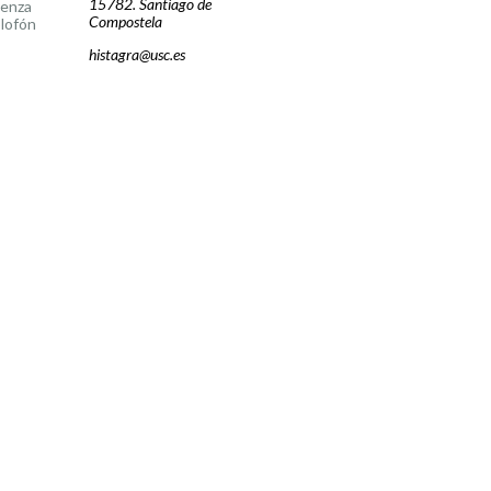
15782. Santiago de
cenza
Compostela
lofón
histagra@usc.es