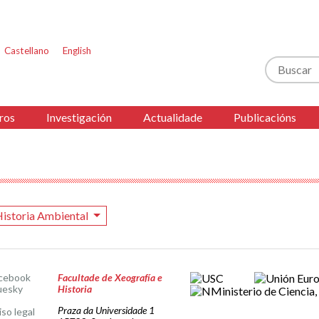
Castellano
English
Buscar
ros
Investigación
Actualidade
Publicacións
istoria Ambiental
cebook
Facultade de Xeografía e
uesky
Historia
Praza da Universidade 1
iso legal