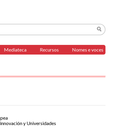
Buscar
Mediateca
Recursos
Nomes e voces