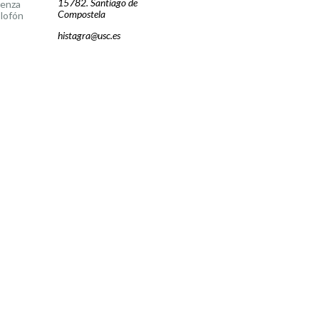
15782. Santiago de
cenza
Compostela
lofón
histagra@usc.es