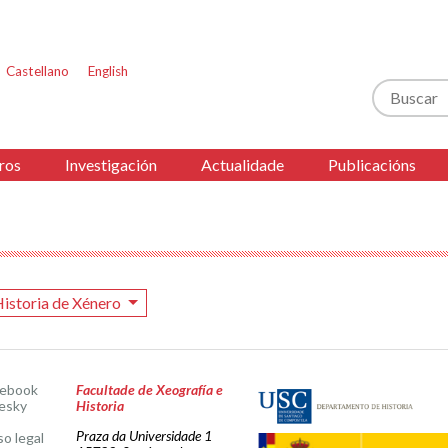
Castellano
English
Buscar
ros
Investigación
Actualidade
Publicacións
istoria de Xénero
cebook
Facultade de Xeografía e
esky
Historia
Praza da Universidade 1
so legal