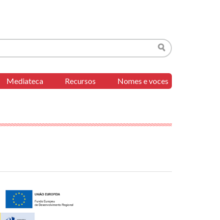
Buscar
Mediateca
Recursos
Nomes e voces