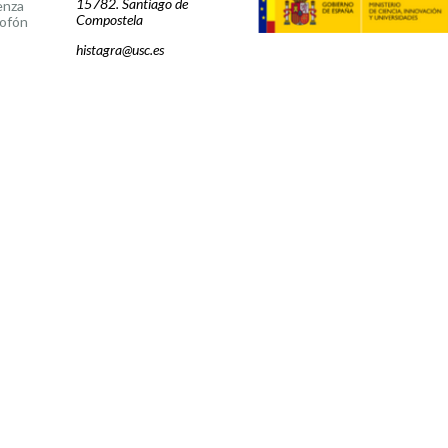
15782. Santiago de
enza
Compostela
ofón
histagra@usc.es