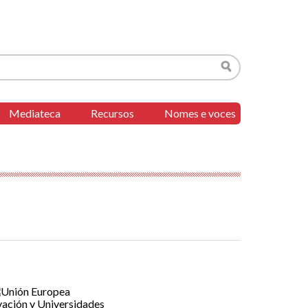
Buscar
Mediateca
Recursos
Nomes e voces