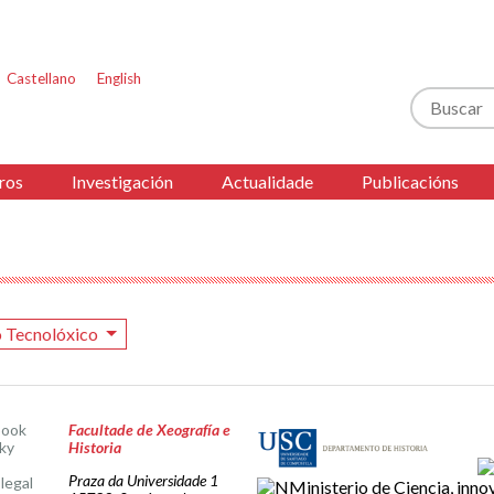
Castellano
English
Buscar
ros
Investigación
Actualidade
Publicacións
 Tecnolóxico
book
Facultade de Xeografía e
ky
Historia
Praza da Universidade 1
legal