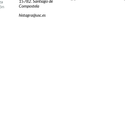
15782. Santiago de
za
Compostela
ón
histagra@usc.es