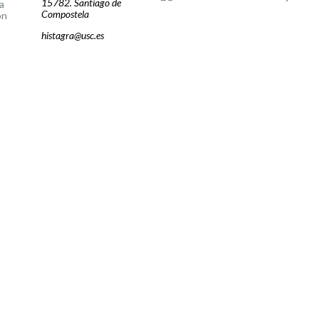
15782. Santiago de
a
Compostela
ón
histagra@usc.es