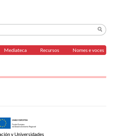
Buscar
Mediateca
Recursos
Nomes e voces