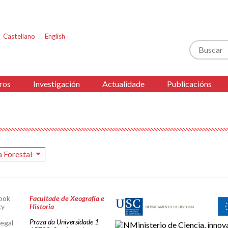
Castellano
English
Buscar
ros
Investigación
Actualidade
Publicacións
a Forestal
ook
Facultade de Xeografía e
ky
Historia
Praza da Universidade 1
legal