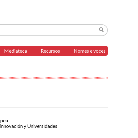
Buscar
Mediateca
Recursos
Nomes e voces