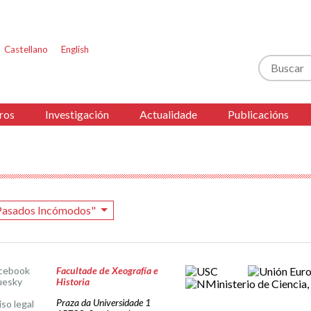
Castellano
English
Buscar
ros
Investigación
Actualidade
Publicacións
"Pasados Incómodos"
cebook
Facultade de Xeografía e
uesky
Historia
Praza da Universidade 1
iso legal