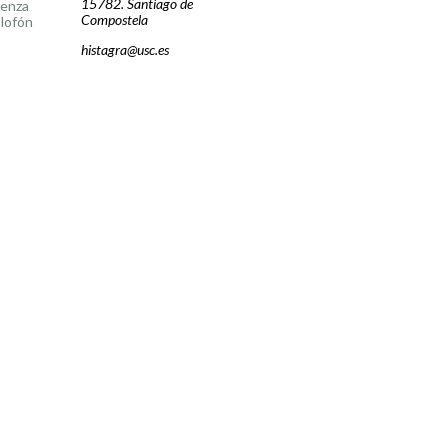
15782. Santiago de
cenza
Compostela
lofón
histagra@usc.es