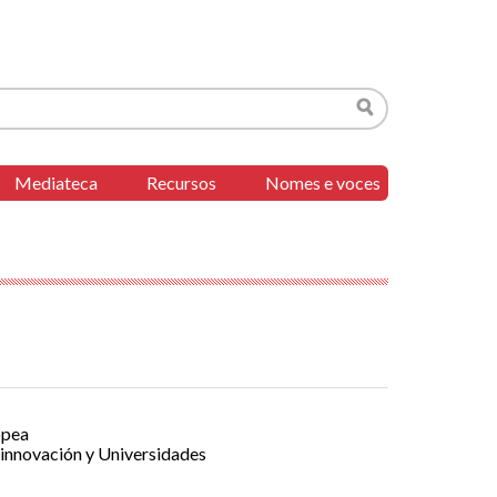
Buscar
Mediateca
Recursos
Nomes e voces