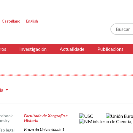
Castellano
English
Buscar
ros
Investigación
Actualidade
Publicacións
ia
cebook
Facultade de Xeografía e
uesky
Historia
Praza da Universidade 1
iso legal