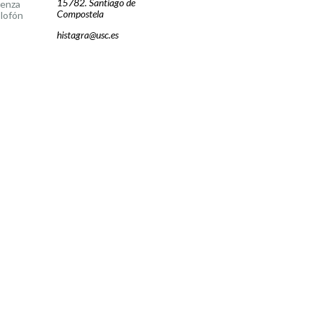
15782. Santiago de
cenza
Compostela
lofón
histagra@usc.es