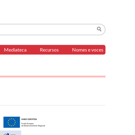
Buscar
Mediateca
Recursos
Nomes e voces