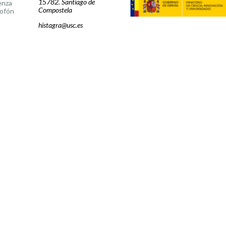
15782. Santiago de
enza
Compostela
ofón
histagra@usc.es