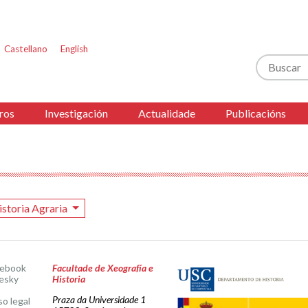
Castellano
English
Buscar
ros
Investigación
Actualidade
Publicacións
istoria Agraria
cebook
Facultade de Xeografía e
esky
Historia
Praza da Universidade 1
so legal