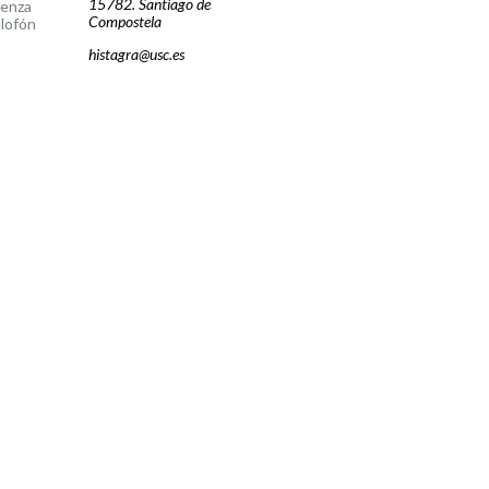
15782. Santiago de
cenza
Compostela
lofón
histagra@usc.es