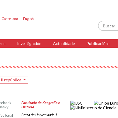
Castellano
English
Buscar
ros
Investigación
Actualidade
Publicacións
II república
cebook
Facultade de Xeografía e
uesky
Historia
Praza da Universidade 1
iso legal