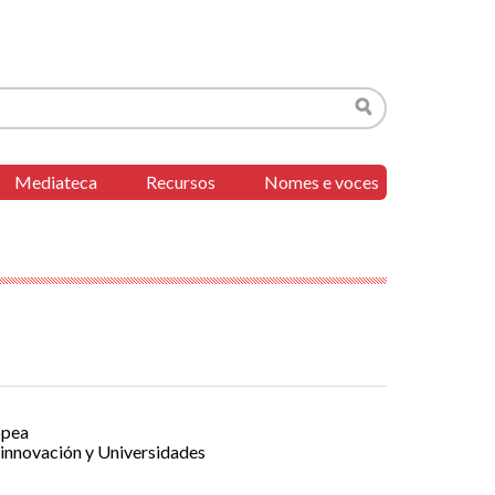
Buscar
Mediateca
Recursos
Nomes e voces