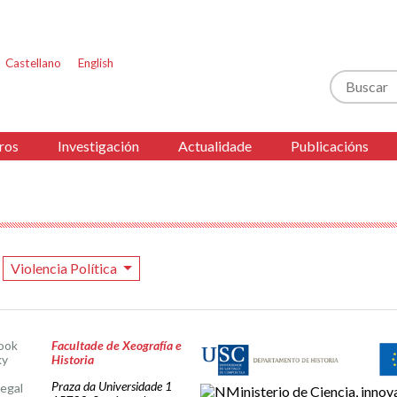
Castellano
English
Buscar
ros
Investigación
Actualidade
Publicacións
Violencia Política
ook
Facultade de Xeografía e
ky
Historia
Praza da Universidade 1
legal