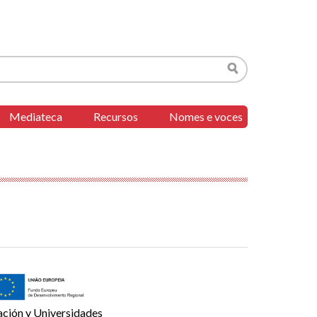
Buscar
Mediateca
Recursos
Nomes e voces