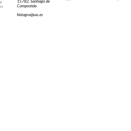
15782. Santiago de
a
Compostela
ón
histagra@usc.es