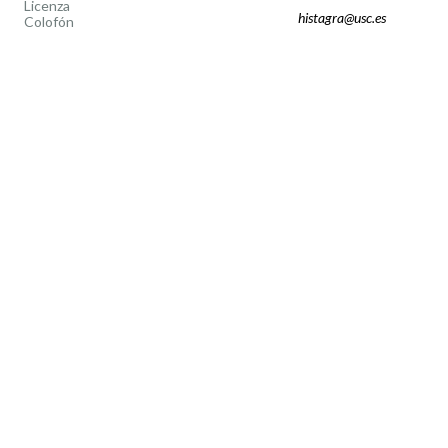
Licenza
histagra@usc.es
Colofón