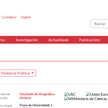
Castellano
English
Buscar
ros
Investigación
Actualidade
Publicacións
Violencia Política
cebook
Facultade de Xeografía e
uesky
Historia
Praza da Universidade 1
iso legal