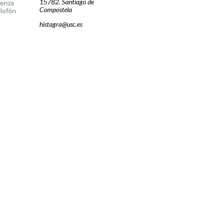
15782. Santiago de
cenza
Compostela
lofón
histagra@usc.es