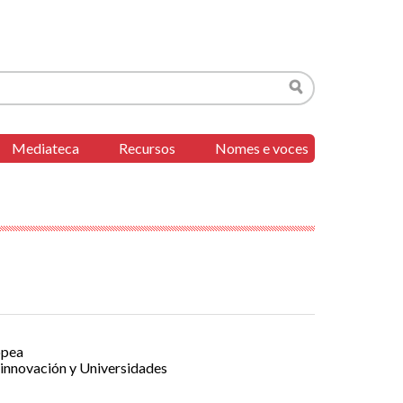
Buscar
Mediateca
Recursos
Nomes e voces