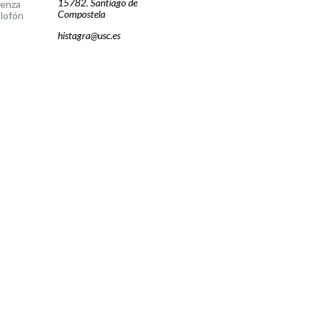
15782. Santiago de
cenza
Compostela
lofón
histagra@usc.es