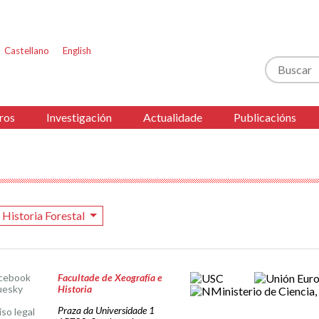
Castellano
English
Buscar
ros
Investigación
Actualidade
Publicacións
Historia Forestal
cebook
Facultade de Xeografía e
uesky
Historia
Praza da Universidade 1
iso legal