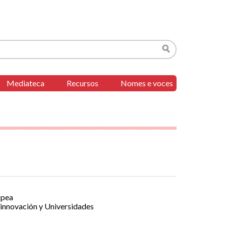
Buscar
Mediateca
Recursos
Nomes e voces