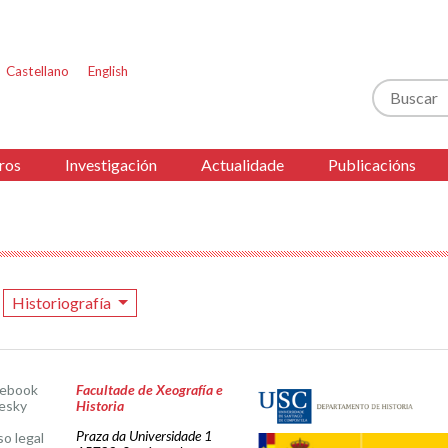
Castellano
English
Buscar
ros
Investigación
Actualidade
Publicacións
Historiografía
cebook
Facultade de Xeografía e
esky
Historia
Praza da Universidade 1
so legal