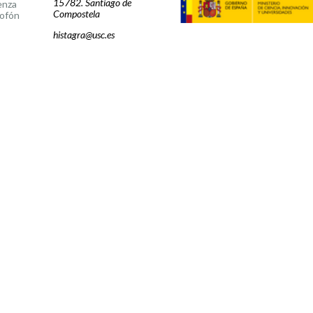
15782. Santiago de
enza
Compostela
ofón
histagra@usc.es