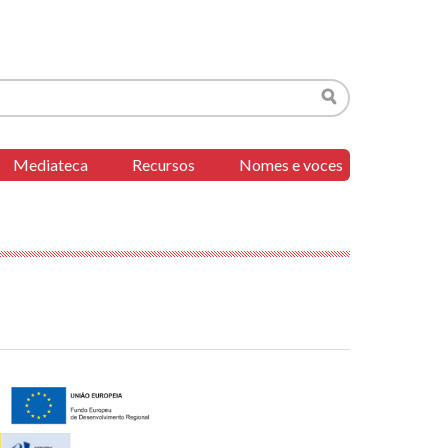
Buscar
Mediateca
Recursos
Nomes e voces