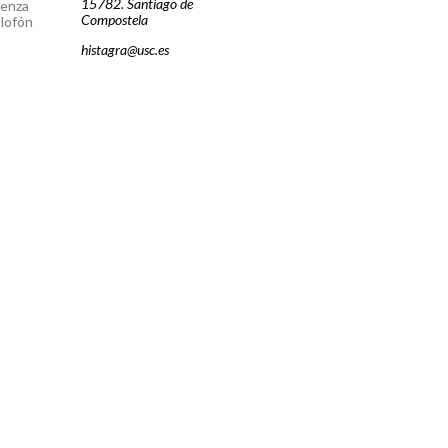
15782. Santiago de
cenza
Compostela
lofón
histagra@usc.es