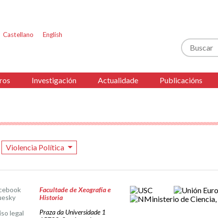
Castellano
English
Buscar
ros
Investigación
Actualidade
Publicacións
Violencia Política
cebook
Facultade de Xeografía e
uesky
Historia
Praza da Universidade 1
iso legal