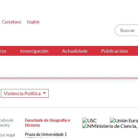
Castellano
English
Buscar
ros
Investigación
Actualidade
Publicacións
Violencia Política
cebook
Facultade de Xeografía e
uesky
Historia
Praza da Universidade 1
iso legal