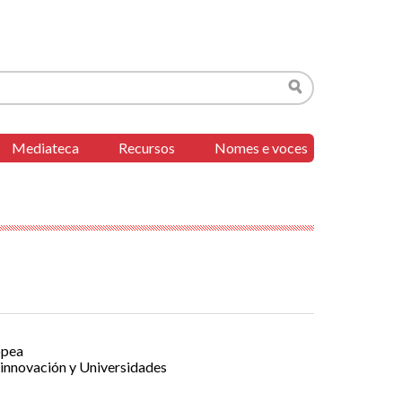
Buscar
Mediateca
Recursos
Nomes e voces