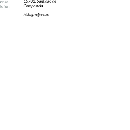
15782. Santiago de
cenza
Compostela
lofón
histagra@usc.es