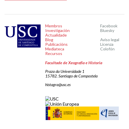
Membros
Facebook
Investigación
Bluesky
Actualidade
Blog
Aviso legal
Publicacións
Licenza
Mediateca
Colofón
Recursos
Facultade de Xeografía e Historia
Praza da Universidade 1
15782. Santiago de Compostela
histagra@usc.es