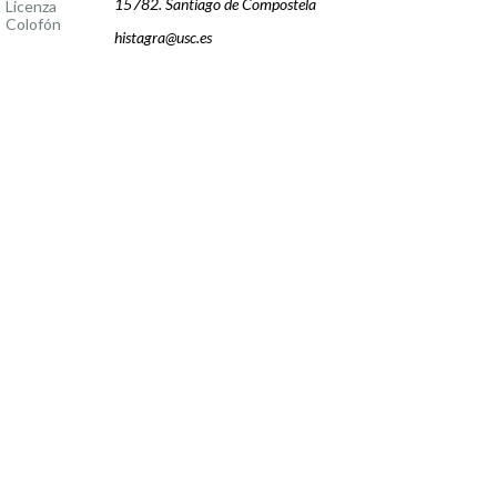
15782. Santiago de Compostela
Licenza
Colofón
histagra@usc.es