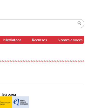
Buscar
Mediateca
Recursos
Nomes e voces