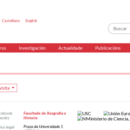
Castellano
English
Buscar
ros
Investigación
Actualidade
Publicacións
Volta
cebook
Facultade de Xeografía e
uesky
Historia
Praza da Universidade 1
iso legal