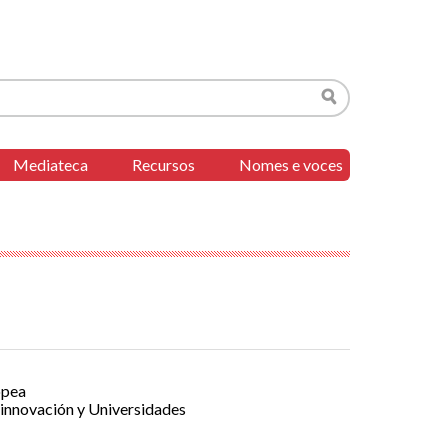
Buscar
Mediateca
Recursos
Nomes e voces