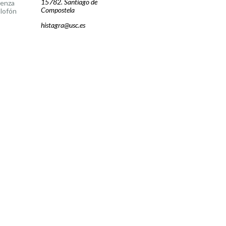
15782. Santiago de
cenza
Compostela
lofón
histagra@usc.es