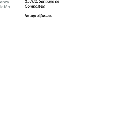
15782. Santiago de
cenza
Compostela
lofón
histagra@usc.es