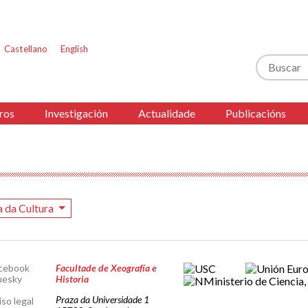
Castellano
English
Buscar
ros
Investigación
Actualidade
Publicacións
a da Cultura
cebook
Facultade de Xeografía e
uesky
Historia
Praza da Universidade 1
iso legal