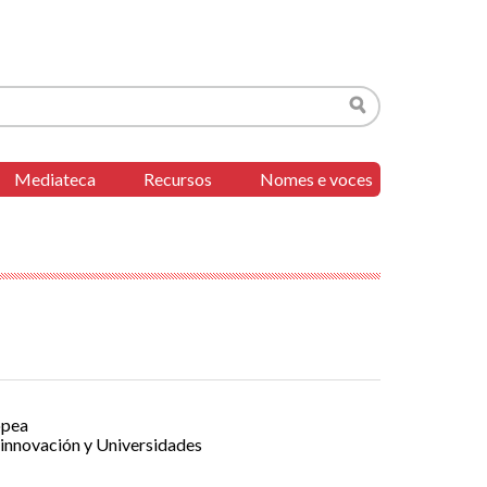
Buscar
Mediateca
Recursos
Nomes e voces