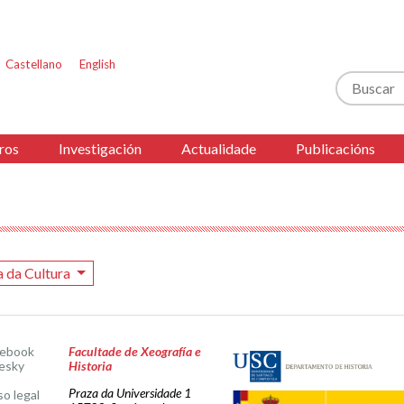
Castellano
English
Buscar
ros
Investigación
Actualidade
Publicacións
a da Cultura
cebook
Facultade de Xeografía e
esky
Historia
Praza da Universidade 1
so legal