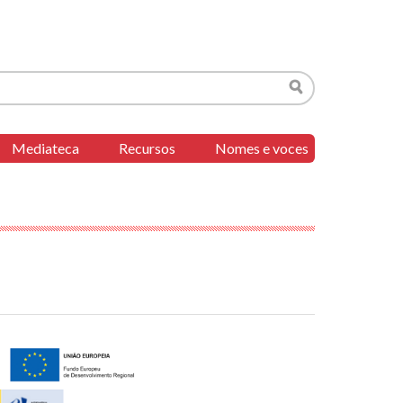
Buscar
Mediateca
Recursos
Nomes e voces