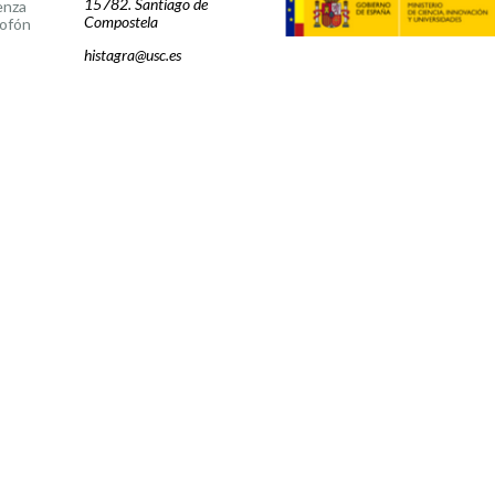
15782. Santiago de
enza
Compostela
ofón
histagra@usc.es