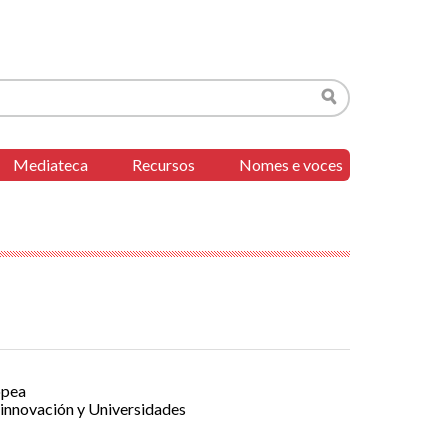
Buscar
Mediateca
Recursos
Nomes e voces