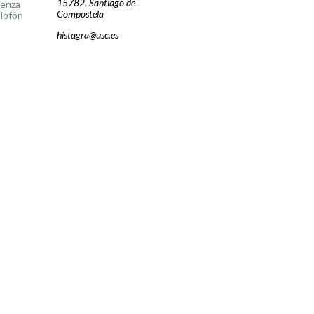
15782. Santiago de
cenza
Compostela
lofón
histagra@usc.es