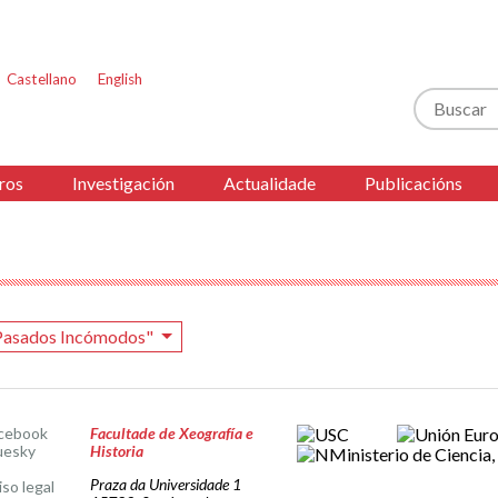
Castellano
English
Buscar
ros
Investigación
Actualidade
Publicacións
"Pasados Incómodos"
cebook
Facultade de Xeografía e
uesky
Historia
Praza da Universidade 1
iso legal