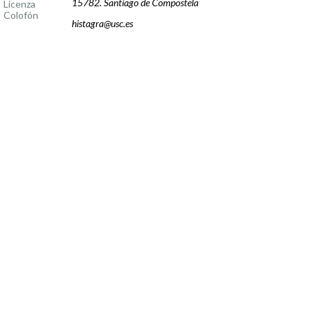
15782. Santiago de Compostela
Licenza
Colofón
histagra@usc.es