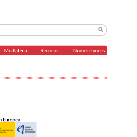
Buscar
Mediateca
Recursos
Nomes e voces