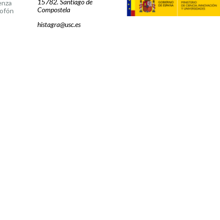
15782. Santiago de
enza
Compostela
ofón
histagra@usc.es