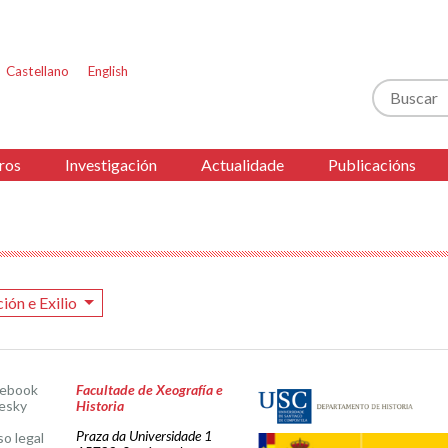
Castellano
English
Buscar
ros
Investigación
Actualidade
Publicacións
ión e Exilio
cebook
Facultade de Xeografía e
esky
Historia
Praza da Universidade 1
so legal