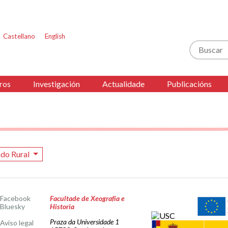
Castellano
English
Buscar
ros
Investigación
Actualidade
Publicacións
do Rural
Facebook
Facultade de Xeografía e
Bluesky
Historia
Praza da Universidade 1
Aviso legal