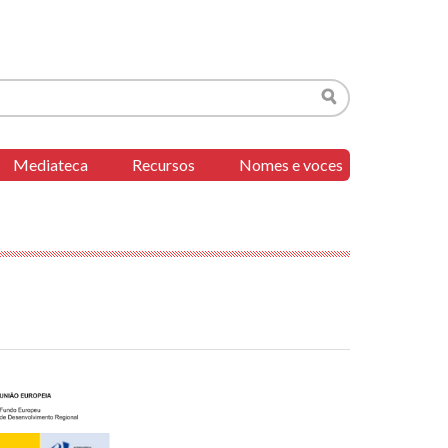
Buscar
Mediateca
Recursos
Nomes e voces