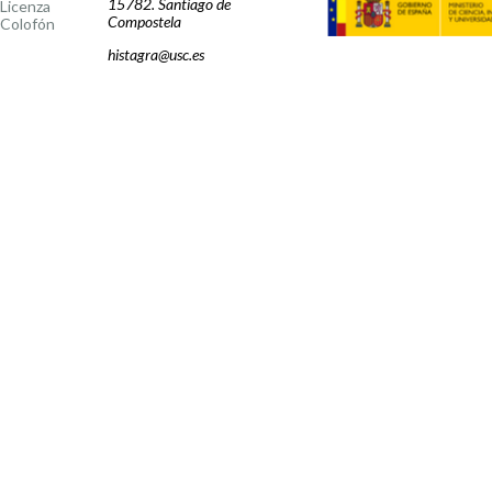
15782. Santiago de
Licenza
Compostela
Colofón
histagra@usc.es