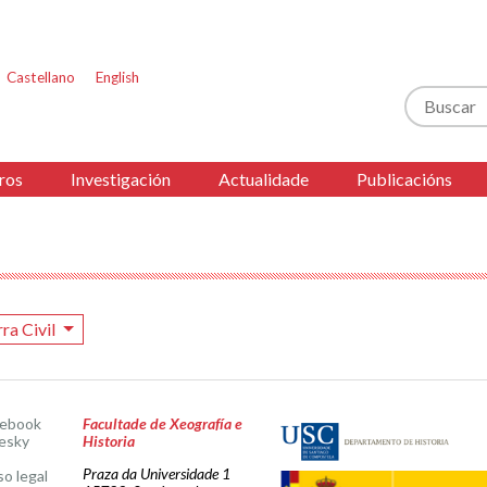
Castellano
English
Buscar
ros
Investigación
Actualidade
Publicacións
ra Civil
cebook
Facultade de Xeografía e
esky
Historia
Praza da Universidade 1
so legal