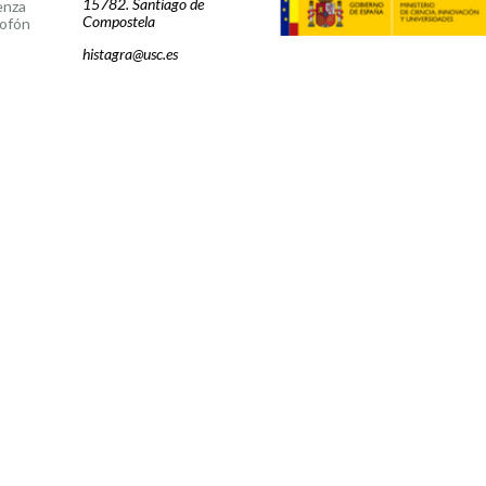
15782. Santiago de
enza
Compostela
ofón
histagra@usc.es