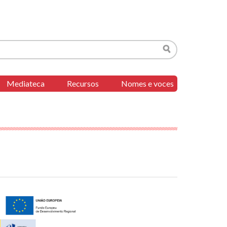
Buscar
Mediateca
Recursos
Nomes e voces