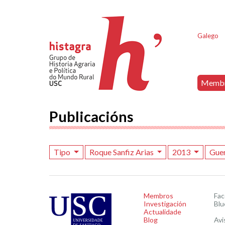
Galego
Memb
Publicacións
Tipo
Roque Sanfiz Arias
2013
Guer
Membros
Fa
Investigación
Blu
Actualidade
Blog
Avi